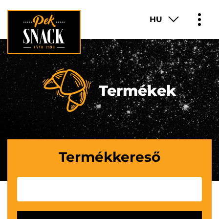
HU
TERMÉKEK
RÓLUNK
Termékek
TUDTAD?
FRANCHISE
Termékkereső
KARRIER
KAPCSOLAT