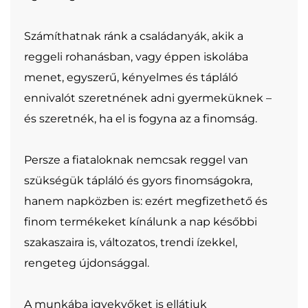
Számíthatnak ránk a családanyák, akik a
reggeli rohanásban, vagy éppen iskolába
menet, egyszerű, kényelmes és tápláló
ennivalót szeretnének adni gyermeküknek –
és szeretnék, ha el is fogyna az a finomság.
Persze a fiataloknak nemcsak reggel van
szükségük tápláló és gyors finomságokra,
hanem napközben is: ezért megfizethető és
finom termékeket kínálunk a nap későbbi
szakaszaira is, változatos, trendi ízekkel,
rengeteg újdonsággal.
A munkába igyekvőket is ellátjuk