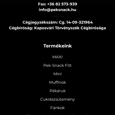
Fax:
+36 82 573-939
info@peksnack.hu
Cégjegyzékszám: Cg. 14-09-321964
Cégbíróság: Kaposvári Törvényszék Cégbírósága
Termékeink
MAXI
Pek-Snack Fitt
Mini
Muffinok
Pékáruk
Cukrászsütemény
Fánkok