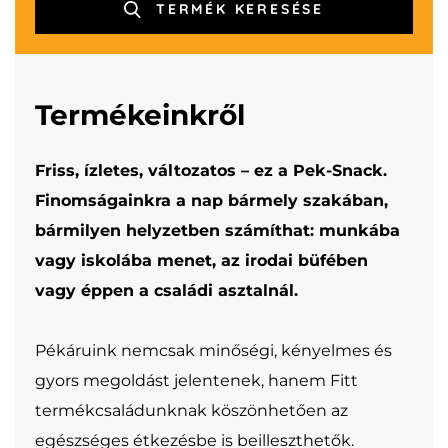
ÜZLETKERESŐ
TERMÉK KERESÉSE
Termékeinkről
Friss, ízletes, változatos – ez a Pek-Snack.
Finomságainkra a nap bármely szakában,
bármilyen helyzetben számíthat: munkába
vagy iskolába menet, az irodai büfében
vagy éppen a családi asztalnál.
Pékáruink nemcsak minőségi, kényelmes és
gyors megoldást jelentenek, hanem Fitt
termékcsaládunknak köszönhetően az
egészséges étkezésbe is beilleszthetők.