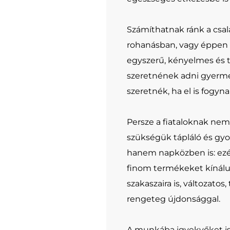
Számíthatnak ránk a csal
rohanásban, vagy éppen 
egyszerű, kényelmes és t
szeretnének adni gyerm
szeretnék, ha el is fogyn
Persze a fiataloknak nem
szükségük tápláló és gyo
hanem napközben is: ezé
finom termékeket kínálu
szakaszaira is, változatos,
rengeteg újdonsággal.
A munkába igyekvőket is 