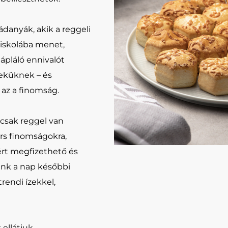
ádanyák, akik a reggeli
iskolába menet,
ápláló ennivalót
eküknek – és
a az a finomság.
csak reggel van
rs finomságokra,
rt megfizethető és
nk a nap későbbi
 trendi ízekkel,
ellátjuk