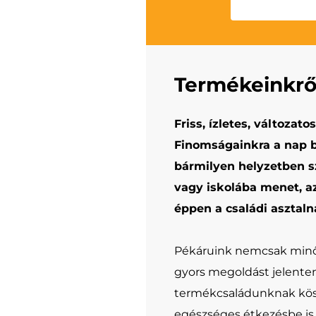
Termékeinkrő
Friss, ízletes, változato
Finomságainkra a nap 
bármilyen helyzetben 
vagy iskolába menet, a
éppen a családi asztalná
Pékáruink nemcsak minő
gyors megoldást jelente
termékcsaládunknak kö
egészséges étkezésbe is 