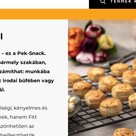
TERMÉK 
l
s – ez a Pek-Snack.
bármely szakában,
számíthat: munkába
z irodai büfében vagy
l.
ségi, kényelmes és
nek, hanem Fitt
szönhetően az
beilleszthetők.