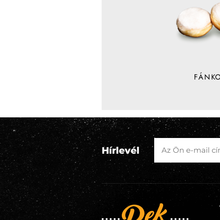
FÁNK
Hírlevél