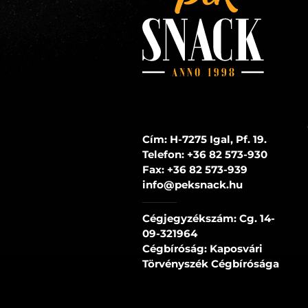
Cím: H-7275 Igal, Pf. 19.
Telefon:
+36 82 573-930
Fax:
+36 82 573-939
info@peksnack.hu
Cégjegyzékszám: Cg. 14-
09-321964
Cégbíróság: Kaposvári
Törvényszék Cégbírósága