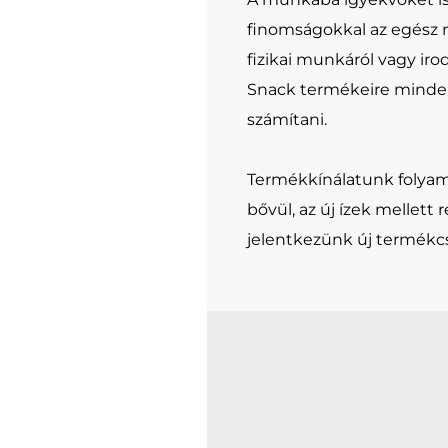
finomságokkal az egész n
fizikai munkáról vagy irod
Snack termékeire minde
számítani.
Termékkínálatunk folya
bővül, az új ízek mellett
jelentkezünk új termékcs