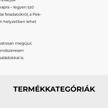
apra – legyen szó
ai feladatokról, a Pek-
n helyzetben lehet
matosan megújul,
 rendszeresen
aládokkal is.
TERMÉKKATEGÓRIÁK