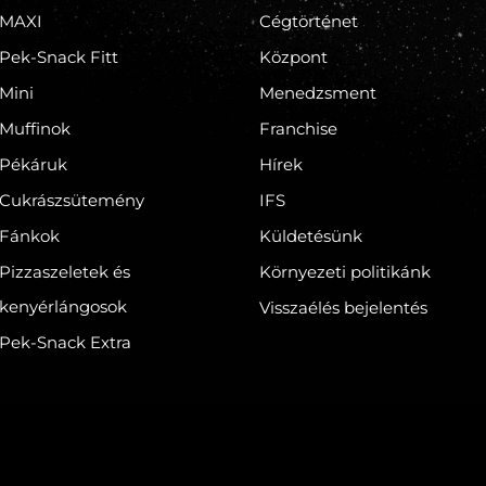
MAXI
Cégtörténet
Pek-Snack Fitt
Központ
Mini
Menedzsment
Muffinok
Franchise
Pékáruk
Hírek
Cukrászsütemény
IFS
Fánkok
Küldetésünk
Pizzaszeletek és
Környezeti politikánk
kenyérlángosok
Visszaélés bejelentés
Pek-Snack Extra